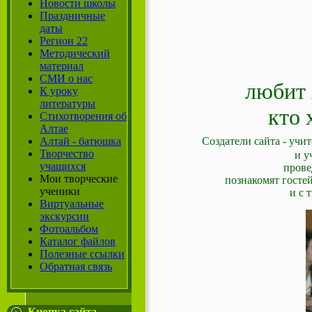
Новости школы
Праздничные
даты
Регион 22
Методический
Наш са
материал
СМИ о нас
лю
К уроку
литературы
кто 
Стихотворения об
Алтае
Алтай - батюшка
Создатели сайта - учи
Творчество
и у
учащихся
прове
Мои творческие
познакомят госте
ученики
и с 
Виртуальные
экскурсии
Фотоальбом
Каталог файлов
Полезные ссылки
Обратная связь
Кнопка сайта