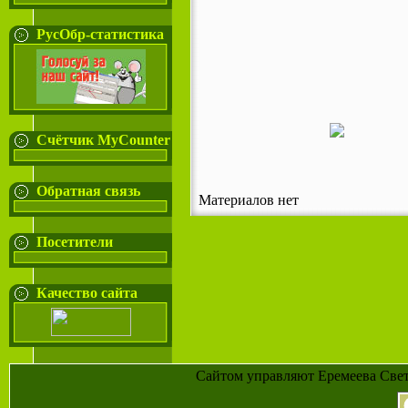
РусОбр-статистика
Cчётчик MyCounter
Обратная связь
Материалов нет
Посетители
Качество сайта
Cайтом управляют Еремеева Свет